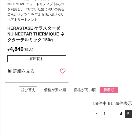
NUTRITIVE ニュートリティブ 熱の力
を利用し、パサついた髪に潤いのある
柔らかさとツヤを与える洗い流さない
ヘアトリートメント
KERASTASE ケラスターゼ
NU NECTAR THERMIQUE ネ
クターテルミック 150g
4,840
¥
税込
在庫切れ
詳細を見る
並び替え
価格が安い順
価格が高い順
新着順
89
件中
81
-
89
件表示
1
…
4
5