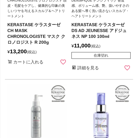
CHRONOLOGISTE クロノロジスト 頭
DENSIFIQUE デンシフィック 密度
皮・毛髪をケアし、健康的な印象の美
感、ボリューム感、艶、扱いやすさの
しいツヤを与えるスカルプ＆ヘアトリ
ある髪へ導く洗い流さないスカルプ・
ートメント
ヘアトリートメント
KERASTASE ケラスターゼ
KERASTASE ケラスターゼ
CH MASK
DS AD JEUNESSE アドジュ
CHRONOLOGISTE マスク ク
ネス NP 100 100ml
ロノロジスト R 200g
11,000
¥
税込
13,200
¥
税込
在庫切れ
カートに入れる
詳細を見る