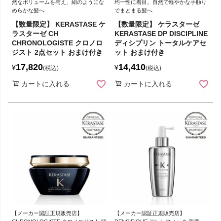
然なボリュームを与え、絹のようにな
均一性に着目。自然で軽やかな手触り
めらかな髪へ
でまとまる髪へ
【数量限定】 KERASTASE ケ
【数量限定】 ケラスターゼ
ラスターゼ CH
KERASTASE DP DISCIPLINE
CHRONOLOGISTE クロノロ
ディシプリン トータルケアセ
ジスト 2点セット おまけ付き
ット おまけ付き
17,820
14,410
¥
¥
税込
税込
カートに入れる
カートに入れる
【メーカー認証正規販売店】
【メーカー認証正規販売店】