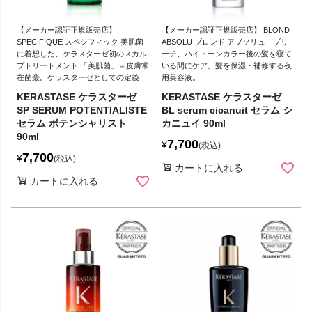
【メーカー認証正規販売店】
【メーカー認証正規販売店】 BLOND
SPECIFIQUE スペシフィック 美肌菌
ABSOLU ブロンド アブソリュ ブリ
に着想した、ケラスターゼ初のスカル
ーチ、ハイトーンカラー後の髪を寝て
プトリートメント 「美肌菌」＝皮膚常
いる間にケア。髪を保湿・補修する夜
在菌叢。ケラスターゼとしての定義
用美容液。
KERASTASE ケラスターゼ
KERASTASE ケラスターゼ
SP SERUM POTENTIALISTE
BL serum cicanuit セラム シ
セラム ポテンシャリスト
カニュイ 90ml
90ml
7,700
¥
税込
7,700
¥
税込
カートに入れる
カートに入れる