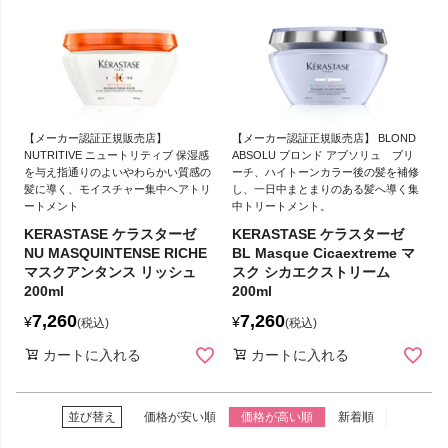
【メーカー認証正規販売店】
【メーカー認証正規販売店】 BLOND
NUTRITIVE ニュートリティブ 保湿感
ABSOLU ブロンド アブソリュ ブリ
を与え指通りのよいやわらかい質感の
ーチ、ハイトーンカラー後の髪を補修
髪に導く、モイスチャー集中ヘアトリ
し、一日中まとまりのある髪へ導く集
ートメント
中トリートメント。
KERASTASE ケラスターゼ
KERASTASE ケラスターゼ
NU MASQUINTENSE RICHE
BL Masque Cicaextreme マ
マスクアンタンス リッシュ
スク シカエクストリーム
200ml
200ml
7,260
7,260
¥
¥
税込
税込
カートに入れる
カートに入れる
並び替え
価格が安い順
価格が高い順
新着順