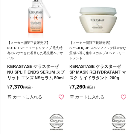
【メーカー認証正規販売店】
【メーカー認証正規販売店】
NUTRITIVE ニュートリティブ 毛先特
SPECIFIQUE スペシフィック軽やかな
有のパサつきに着目した毛先用ヘアオ
質感へ導く集中スカルプ＆ヘアトリー
イル
トメント
KERASTASE ケラスターゼ
KERASTASE ケラスターゼ
NU SPLIT ENDS SERUM スプ
SP MASK REHYDRATANT マ
リット エンズ NSセラム 50ml
スク リイドラタント 200g
7,370
7,260
¥
¥
税込
税込
カートに入れる
カートに入れる