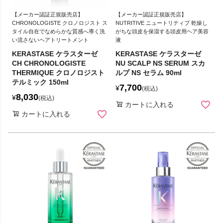
【メーカー認証正規販売店】
【メーカー認証正規販売店】
CHRONOLOGISTE クロノロジスト ス
NUTRITIVE ニュートリティブ 乾燥し
タイル自在でなめらかな質感へ導く洗
がちな頭皮を保湿する頭皮用ヘア美容
い流さないヘアトリートメント
液
KERASTASE ケラスターゼ
KERASTASE ケラスターゼ
CH CHRONOLOGISTE
NU SCALP NS SERUM スカ
THERMIQUE クロノロジスト
ルプ NS セラム 90ml
テルミック 150ml
7,700
¥
税込
8,030
¥
税込
カートに入れる
カートに入れる