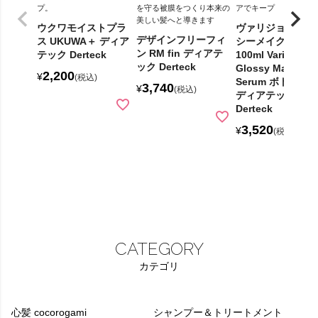
プ。
を守る被膜をつくり本来の
アでキープ
美しい髪へと導きます
ウクワモイストプラ
ヴァリジョア グ
デザインフリーフィ
ス UKUWA＋ ディア
シーメイクセラム
ン RM fin ディアテ
テック Derteck
100ml Varijoie
ック Derteck
Glossy Make
2,200
¥
税込
Serum ボトルタ
3,740
¥
税込
ディアテック
Derteck
3,520
¥
税込
CATEGORY
カテゴリ
心髪 cocorogami
シャンプー＆トリートメント