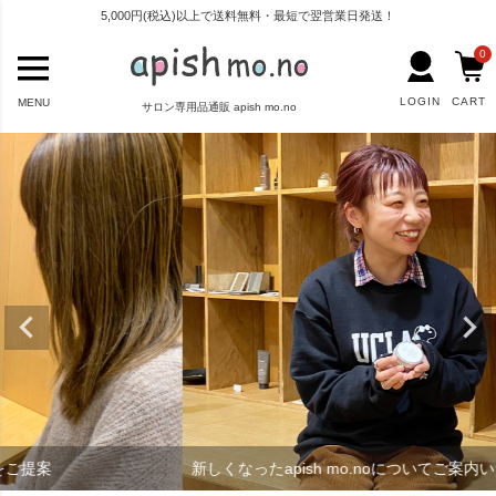
5,000円(税込)以上で送料無料・最短で翌営業日発送！
0
LOGIN
CART
MENU
サロン専用品通販 apish mo.no
新しくなったapish mo.noについてご案内いたします