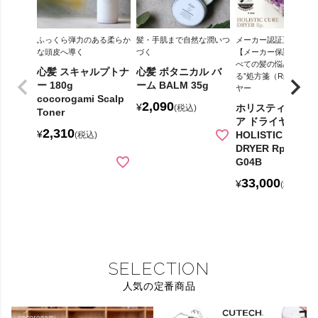
ふっくら弾力のある柔らか
髪・手肌まで自然な潤いつ
メーカー認証正規販売
な頭皮へ導く
づく
【メーカー保証1年間
べての髪の悩みに応え
心髪 スキャルプトナ
心髪 ボタニカル バ
る”処方箋（Rp.）”ドラ
ー 180g
ーム BALM 35g
ヤー
cocorogami Scalp
2,090
¥
ホリスティックキ
税込
Toner
ア ドライヤーRp.
2,310
¥
HOLISTIC CURE
税込
DRYER Rp. CCID
G04B
33,000
¥
税込
SELECTION
人気の定番商品