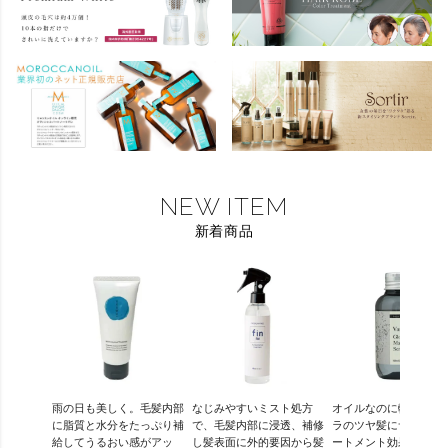
NEW ITEM
新着商品
雨の日も美しく。毛髪内部
なじみやすいミスト処方
オイルなのに軽くてサ
に脂質と水分をたっぷり補
で、毛髪内部に浸透、補修
ラのツヤ髪にサロンの
給してうるおい感がアッ
し髪表面に外的要因から髪
ートメント効果をホー