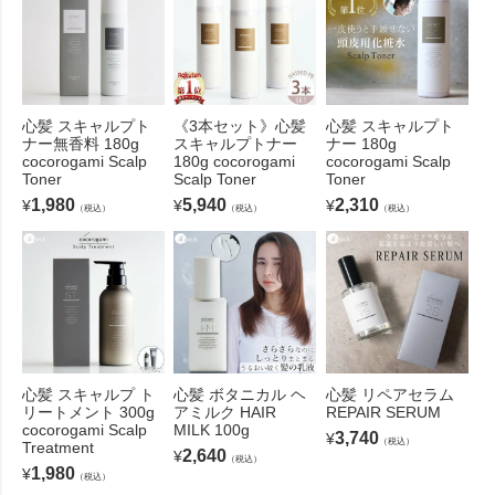
心髪 スキャルプト
《3本セット》心髪
心髪 スキャルプト
ナー無香料 180g
スキャルプトナー
ナー 180g
cocorogami Scalp
180g cocorogami
cocorogami Scalp
Toner
Scalp Toner
Toner
1,980
5,940
2,310
¥
¥
¥
（税込）
（税込）
（税込）
心髪 スキャルプ ト
心髪 ボタニカル ヘ
心髪 リペアセラム
リートメント 300g
アミルク HAIR
REPAIR SERUM
cocorogami Scalp
MILK 100g
3,740
¥
（税込）
Treatment
2,640
¥
（税込）
1,980
¥
（税込）