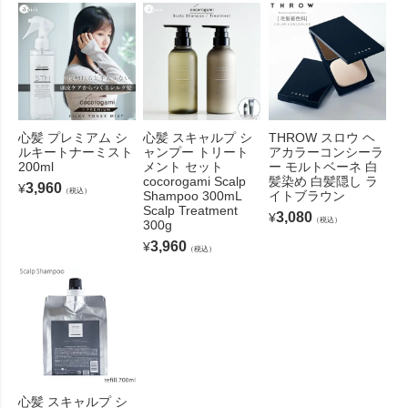
心髪 プレミアム シ
心髪 スキャルプ シ
THROW スロウ ヘ
ルキートナーミスト
ャンプー トリート
アカラーコンシーラ
200ml
メント セット
ー モルトベーネ 白
cocorogami Scalp
髪染め 白髪隠し ラ
3,960
¥
（税込）
Shampoo 300mL
イトブラウン
Scalp Treatment
3,080
¥
（税込）
300g
3,960
¥
（税込）
心髪 スキャルプ シ