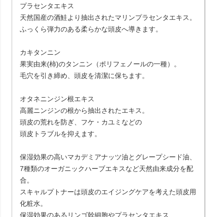
プラセンタエキス
天然国産の酒鮭より抽出されたマリンプラセンタエキス。
ふっくら弾力のある柔らかな頭皮へ導きます。
カキタンニン
果実由来(柿)のタンニン（ポリフェノールの一種）。
毛穴を引き締め、頭皮を清潔に保ちます。
オタネニンジン根エキス
高麗ニンジンの根から抽出されたエキス。
頭皮の荒れを防ぎ、フケ・カユミなどの
頭皮トラブルを抑えます。
保湿効果の高いマカデミアナッツ油とグレープシード油、
7種類のオーガニックハーブエキスなど天然由来成分を配
合。
スキャルプトナーは頭皮のエイジングケアを考えた頭皮用
化粧水。
保湿効果のあるリンゴ幹細胞やプラセンタエキス、