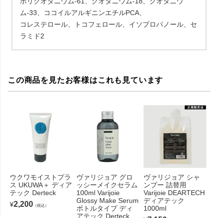
ポリクオタニウム-61、クオタニウム-18、クオタニウ
ム-33、ココイルアルギニンエチルPCA、
コレステロール、トコフェロール、イソプロパノール、セ
ラミド2
この商品を見たお客様はこれも見ています
ウクワモイストプラ
ヴァリジョア グロ
ヴァリジョア シャ
ス UKUWA＋ ディア
ッシーメイクセラム
ンプー 詰替用
テック Derteck
100ml Varijoie
Varijoie DEARTECH
Glossy Make Serum
ディアテック
2,200
¥
（税込）
ボトルタイプ ディ
1000ml
アテック Derteck