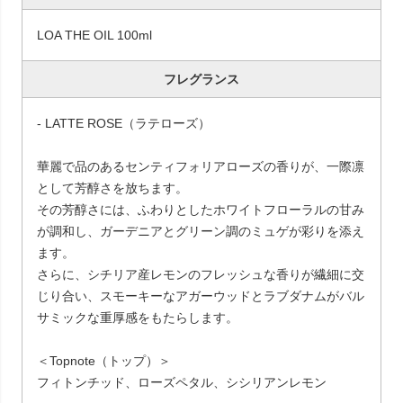
LOA THE OIL 100ml
フレグランス
- LATTE ROSE（ラテローズ）
華麗で品のあるセンティフォリアローズの香りが、一際凛
として芳醇さを放ちます。
その芳醇さには、ふわりとしたホワイトフローラルの甘み
が調和し、ガーデニアとグリーン調のミュゲが彩りを添え
ます。
さらに、シチリア産レモンのフレッシュな香りが繊細に交
じり合い、スモーキーなアガーウッドとラブダナムがバル
サミックな重厚感をもたらします。
＜Topnote（トップ）＞
フィトンチッド、ローズペタル、シシリアンレモン