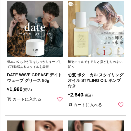
根本の立ち上がりをしっかりキープし
植物オイルでするりと指どおりのよい
て躍動感あるスタイルを表現
髪へ
DATE WAVE GREASE デイト
心髪 ボタニカル スタイリング
ウェーブ グリース 80g
オイル STYLING OIL ポンプ
付き
1,980
¥
税込
2,640
¥
税込
カートに入れる
カートに入れる