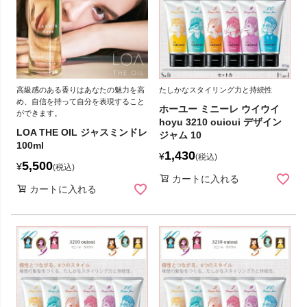
高級感のある香りはあなたの魅力を高
たしかなスタイリング力と持続性
め、自信を持って自分を表現すること
ホーユー ミニーレ ウイウイ
ができます。
hoyu 3210 ouioui デザイン
LOA THE OIL ジャスミンドレ
ジャム 10
100ml
1,430
¥
税込
5,500
¥
税込
カートに入れる
カートに入れる