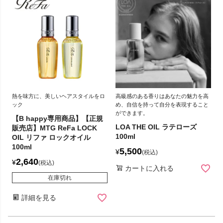
熱を味方に、美しいヘアスタイルをロ
高級感のある香りはあなたの魅力を高
ック
め、自信を持って自分を表現すること
ができます。
【B happy専用商品】【正規
LOA THE OIL ラテローズ
販売店】MTG ReFa LOCK
100ml
OIL リファ ロックオイル
100ml
5,500
¥
税込
2,640
¥
税込
カートに入れる
在庫切れ
詳細を見る