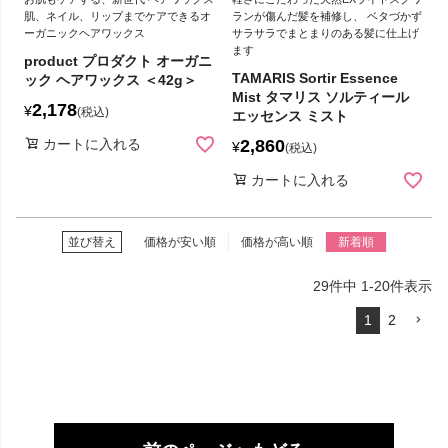
肌、ネイル、リップまでケアできるオ
ランが傷んだ髪を補修し、 ベタづかず
ーガニックヘアワックス
サラサラでまとまりのある髪に仕上げ
ます
product プロダクト オーガニ
TAMARIS Sortir Essence
ック ヘアワックス ＜42g＞
Mist タマリス ソルティール
2,178
¥
税込
エッセンス ミスト
カートに入れる
2,860
¥
税込
カートに入れる
並び替え
価格が安い順
価格が高い順
新着順
29
件中
1
-
20
件表示
1
2