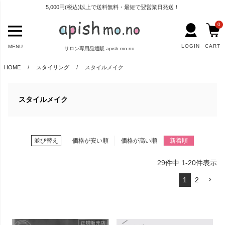
5,000円(税込)以上で送料無料・最短で翌営業日発送！
0
LOGIN
CART
MENU
サロン専用品通販 apish mo.no
HOME
スタイリング
スタイルメイク
スタイルメイク
並び替え
価格が安い順
価格が高い順
新着順
29
件中
1
-
20
件表示
1
2