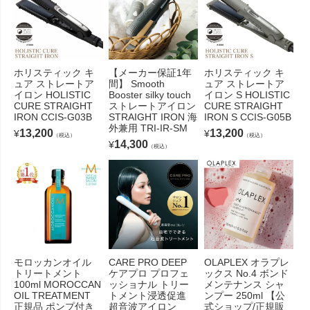
ホリスティック キ
【メーカー保証1年
ホリスティック キ
ュア ストレートア
間】 Smooth
ュア ストレートア
イロン HOLISTIC
Booster silky touch
イロン S HOLISTIC
CURE STRAIGHT
ストレートアイロン
CURE STRAIGHT
IRON CCIS-G03B
STRAIGHT IRON 海
IRON S CCIS-G05B
外兼用 TRI-IR-SM
13,200
13,200
¥
¥
（税込）
（税込）
14,300
¥
（税込）
モロッカンオイル
CARE PRO DEEP
OLAPLEX オラプレ
トリートメント
ケアプロ プロフェ
ックス No.4 ボンド
100ml MOROCCAN
ッショナル トリー
メンテナンス シャ
OIL TREATMENT
トメント浸透促進
ンプー 250ml 【公
正規品 ポンプ付き
超音波アイロン
式ショップ/正規販