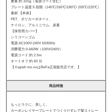
重量:約 325g（電源コード含む）
プレート温度:5 段階（140℃/160℃/180℃/ 200℃/220℃）
素材:【本体】
PET、ポリカーボネート、
ナイロン、アルミニウム、炭素
【保管用カバー】
シリコーンゴム
電源:AC100V-240V 50/60Hz
消費電力:0-660W（100V/240V）
電源コード:約 2.5m
オートオフ:約 60 分
【※apish mo.noはReFa正規販売店です。】
商品特徴
もっとラクに、美しく。
カーボンレイヤープレートでつくりだすレア髪ストレー