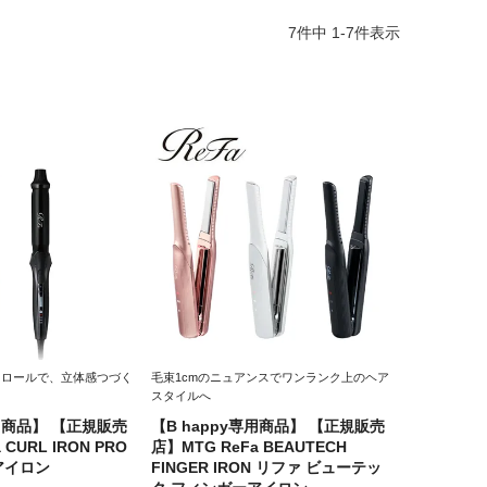
7
件中
1
-
7
件表示
トロールで、立体感つづく
毛束1cmのニュアンスでワンランク上のヘア
スタイルへ
専用商品】 【正規販売
【B happy専用商品】 【正規販売
 CURL IRON PRO
店】MTG ReFa BEAUTECH
アイロン
FINGER IRON リファ ビューテッ