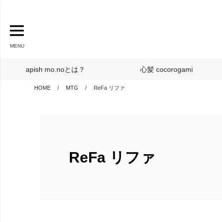
MENU
apish mo.noとは？
心髪 cocorogami
HOME
MTG
ReFa リファ
ReFa リファ