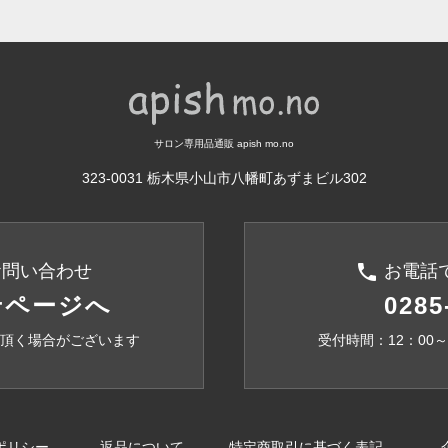
サロン専用品通販 apish mo.no
323-0031 栃木県小山市八幡町あずまビル302
phone
お問い合わせ
お電話
せページへ
0285
頂く場合がございます
受付時間：12：00
ポリシー
返品について
特定商取引に基づく表記