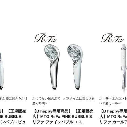
肌と髪に磨きをかけ
かつてない数の泡で、バスタイムは美しさを
水・熱・圧のコン
磨く時間へ
レア髪カールへ
商品】 【正規販売
【B happy専用商品】 【正規販売
【B happy
NE BUBBLE
店】MTG ReFa FINE BUBBLE S
店】MTG ReFa
インバブル ピュ
リファ ファインバブル エス
リファ カール