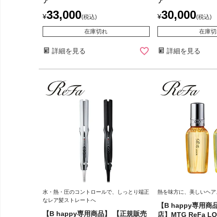
ア
ア
33,000
30,000
¥
¥
税込
税込
在庫切れ
在庫切
詳細を見る
詳細を見る
水・熱・圧のコントロールで、しっとり端正
熱を味方に、美しいヘア
なレア髪ストレートへ
【B happy専用
【B happy専用商品】 【正規販売
店】MTG ReFa LO