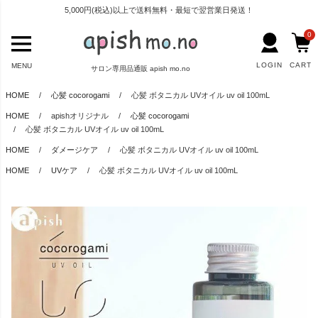
5,000円(税込)以上で送料無料・最短で翌営業日発送！
0
LOGIN
CART
MENU
サロン専用品通販 apish mo.no
HOME
心髪 cocorogami
心髪 ボタニカル UVオイル uv oil 100mL
HOME
apishオリジナル
心髪 cocorogami
心髪 ボタニカル UVオイル uv oil 100mL
HOME
ダメージケア
心髪 ボタニカル UVオイル uv oil 100mL
HOME
UVケア
心髪 ボタニカル UVオイル uv oil 100mL