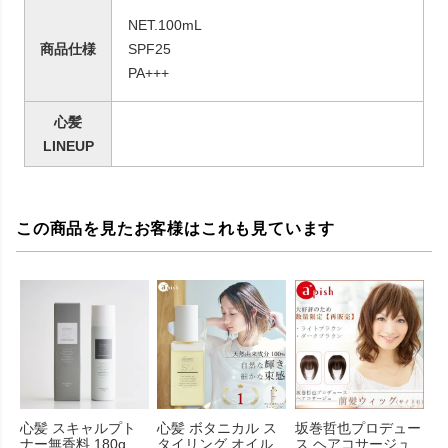
NET.100mL
商品仕様
SPF25
PA+++
心髪
LINEUP
この商品を見たお客様はこれも見ています
心髪 スキャルプト
心髪 ボタニカル ス
坂巻哲也プロデュー
ナー無香料 180g
タイリング オイル
ス ヘアコサージュ