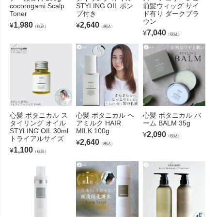
cocorogami Scalp
STYLING OIL ポン
前髪ウィッグ サイ
Toner
プ付き
ド有り ダークブラ
ウン
1,980
2,640
¥
¥
（税込）
（税込）
7,040
¥
（税込）
心髪 ボタニカル ス
心髪 ボタニカル ヘ
心髪 ボタニカル バ
タイリング オイル
アミルク HAIR
ーム BALM 35g
STYLING OIL 30ml
MILK 100g
2,090
¥
（税込）
トライアルサイズ
2,640
¥
（税込）
1,100
¥
（税込）