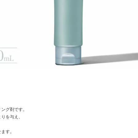
リング剤です。
まりを与え、
せます。