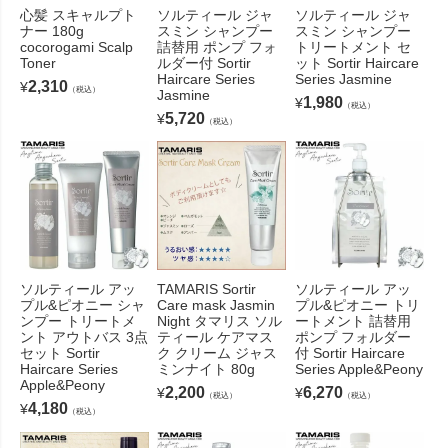
心髪 スキャルプト
ソルティール ジャ
ソルティール ジャ
ナー 180g
スミン シャンプー
スミン シャンプー
cocorogami Scalp
詰替用 ポンプ フォ
トリートメント セ
Toner
ルダー付 Sortir
ット Sortir Haircare
Haircare Series
Series Jasmine
2,310
¥
（税込）
Jasmine
1,980
¥
（税込）
5,720
¥
（税込）
ソルティール アッ
TAMARIS Sortir
ソルティール アッ
プル&ピオニー シャ
Care mask Jasmin
プル&ピオニー トリ
ンプー トリートメ
Night タマリス ソル
ートメント 詰替用
ント アウトバス 3点
ティール ケアマス
ポンプ フォルダー
セット Sortir
ク クリーム ジャス
付 Sortir Haircare
Haircare Series
ミンナイト 80g
Series Apple&Peony
Apple&Peony
2,200
6,270
¥
¥
（税込）
（税込）
4,180
¥
（税込）