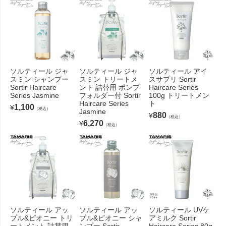
ソルティール ジャ
ソルティール ジャ
ソルティール アイ
スミン シャンプー
スミン トリートメ
スサプリ Sortir
Sortir Haircare
ント 詰替用 ポンプ
Haircare Series
Series Jasmine
フォルダー付 Sortir
100g トリートメン
Haircare Series
ト
1,100
¥
（税込）
Jasmine
880
¥
（税込）
6,270
¥
（税込）
ソルティール アッ
ソルティール アッ
ソルティール UVケ
プル&ピオニー トリ
プル&ピオニー シャ
アミルク Sortir
ートメント 詰替用
ンプー Sortir
Haircare Series 80g