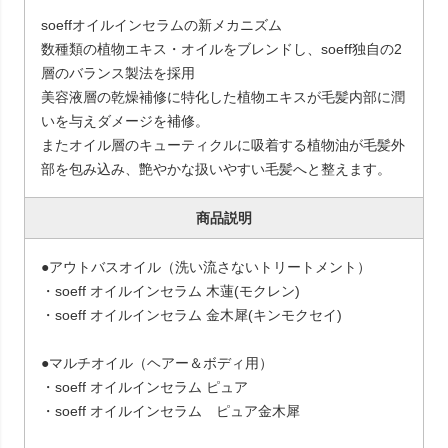
soeffオイルインセラムの新メカニズム
数種類の植物エキス・オイルをブレンドし、soeff独自の2
層のバランス製法を採用
美容液層の乾燥補修に特化した植物エキスが毛髪内部に潤
いを与えダメージを補修。
またオイル層のキューティクルに吸着する植物油が毛髪外
部を包み込み、艶やかな扱いやすい毛髪へと整えます。
商品説明
●アウトバスオイル（洗い流さないトリートメント）
・soeff オイルインセラム 木蓮(モクレン)
・soeff オイルインセラム 金木犀(キンモクセイ)
●マルチオイル（ヘアー＆ボディ用）
・soeff オイルインセラム ピュア
・soeff オイルインセラム ピュア金木犀