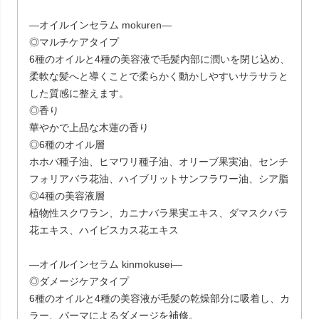
―オイルインセラム mokuren―
◎マルチケアタイプ
6種のオイルと4種の美容液で毛髪内部に潤いを閉じ込め、
柔軟な髪へと導くことで柔らかく動かしやすいサラサラと
した質感に整えます。
◎香り
華やかで上品な木蓮の香り
◎6種のオイル層
ホホバ種子油、ヒマワリ種子油、オリーブ果実油、センチ
フォリアバラ花油、ハイブリットサンフラワー油、シア脂
◎4種の美容液層
植物性スクワラン、カニナバラ果実エキス、ダマスクバラ
花エキス、ハイビスカス花エキス
―オイルインセラム kinmokusei―
◎ダメージケアタイプ
6種のオイルと4種の美容液が毛髪の乾燥部分に吸着し、カ
ラー、パーマによるダメージを補修。