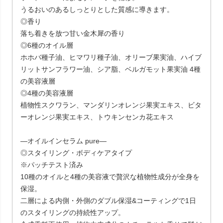
うるおいのあるしっとりとした質感に導きます。
◎香り
落ち着きを放つ甘い金木犀の香り
◎6種のオイル層
ホホバ種子油、ヒマワリ種子油、オリーブ果実油、ハイブ
リットサンフラワー油、シア脂、ベルガモット果実油 4種
の美容液層
◎4種の美容液層
植物性スクワラン、マンダリンオレンジ果実エキス、ビタ
ーオレンジ果実エキス、トウキンセンカ花エキス
―オイルインセラム pure―
◎スタイリング・ボディケアタイプ
※パッチテスト済み
10種のオイルと4種の美容液で贅沢な植物性成分が全身を
保湿。
二層による内側・外側のダブル保湿&コーティングで1日
のスタイリングの持続性アップ。