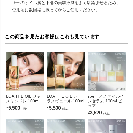
上部のオイル層と下部の美容液層をよく馴染ませるため、
使用前に数回縦に振ってからご使用ください。
この商品を見たお客様はこれも見ています
LOA THE OIL ジャ
LOA THE OIL シト
soeff ソフ オイルイ
スミンドレ 100ml
ラスヴェール 100ml
ンセラム 100ml ピ
ュア
5,500
5,500
¥
¥
（税込）
（税込）
3,520
¥
（税込）