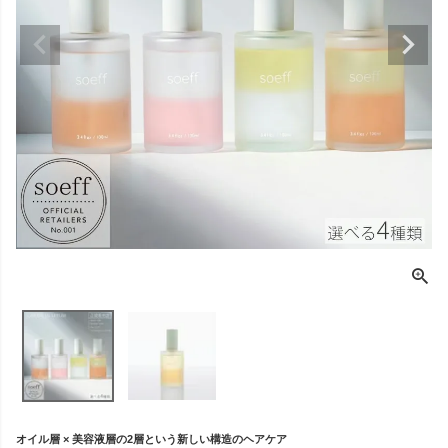
オイル層 × 美容液層の2層という新しい構造のヘアケア