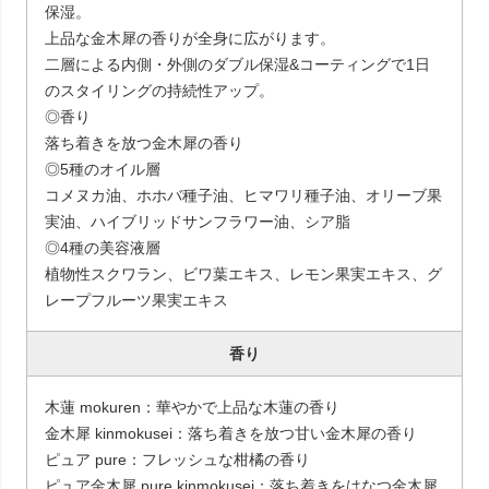
保湿。
上品な金木犀の香りが全身に広がります。
二層による内側・外側のダブル保湿&コーティングで1日
のスタイリングの持続性アップ。
◎香り
落ち着きを放つ金木犀の香り
◎5種のオイル層
コメヌカ油、ホホバ種子油、ヒマワリ種子油、オリーブ果
実油、ハイブリッドサンフラワー油、シア脂
◎4種の美容液層
植物性スクワラン、ビワ葉エキス、レモン果実エキス、グ
レープフルーツ果実エキス
香り
木蓮 mokuren：華やかで上品な木蓮の香り
金木犀 kinmokusei：落ち着きを放つ甘い金木犀の香り
ピュア pure：フレッシュな柑橘の香り
ピュア金木犀 pure kinmokusei：落ち着きをはなつ金木犀