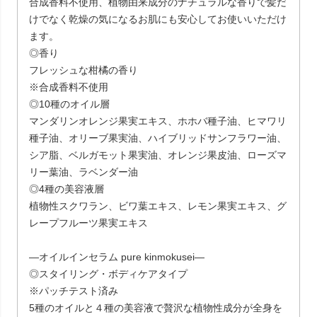
合成香料不使用、植物由来成分のナチュラルな香りで髪だ
けでなく乾燥の気になるお肌にも安心してお使いいただけ
ます。
◎香り
フレッシュな柑橘の香り
※合成香料不使用
◎10種のオイル層
マンダリンオレンジ果実エキス、ホホバ種子油、ヒマワリ
種子油、オリーブ果実油、ハイブリッドサンフラワー油、
シア脂、ベルガモット果実油、オレンジ果皮油、ローズマ
リー葉油、ラベンダー油
◎4種の美容液層
植物性スクワラン、ビワ葉エキス、レモン果実エキス、グ
レープフルーツ果実エキス
―オイルインセラム pure kinmokusei―
◎スタイリング・ボディケアタイプ
※パッチテスト済み
5種のオイルと４種の美容液で贅沢な植物性成分が全身を