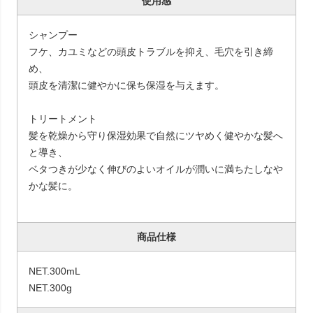
使用感
シャンプー
フケ、カユミなどの頭皮トラブルを抑え、毛穴を引き締
め、
頭皮を清潔に健やかに保ち保湿を与えます。
トリートメント
髪を乾燥から守り保湿効果で自然にツヤめく健やかな髪へ
と導き、
ベタつきが少なく伸びのよいオイルが潤いに満ちたしなや
かな髪に。
商品仕様
NET.300mL
NET.300g