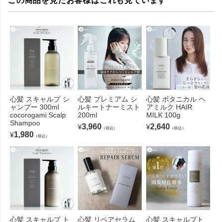
この商品を見たお客様はこれも見ています
心髪 スキャルプ シ
心髪 プレミアム シ
心髪 ボタニカル ヘ
ャンプー 300ml
ルキートナーミスト
アミルク HAIR
cocorogami Scalp
200ml
MILK 100g
Shampoo
3,960
2,640
¥
¥
（税込）
（税込）
1,980
¥
（税込）
心髪 スキャルプ ト
心髪 リペアセラム
心髪 スキャルプト