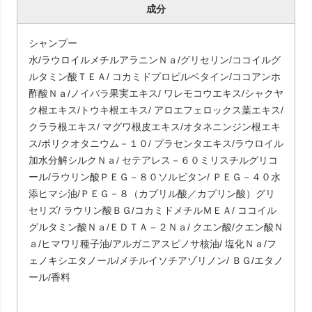
成分
シャンプー
水/ラウロイルメチルアラニンＮａ/グリセリン/ココイルグ
ルタミン酸ＴＥＡ/ コカミドプロピルベタイン/ココアンホ
酢酸Ｎａ/ノイバラ果実エキス/ ワレモコウエキス/シャクヤ
ク根エキス/トウキ根エキス/ アロエフェロックス葉エキス/
クララ根エキス/ マグワ根皮エキス/オタネニンジン根エキ
ス/ポリクオタニウム－１０/ プラセンタエキス/ラウロイル
加水分解シルクＮａ/ セテアレス－６０ミリスチルグリコ
ール/ラウリン酸ＰＥＧ－８０ソルビタン/ ＰＥＧ－４０水
添ヒマシ油/ＰＥＧ－８（カプリル酸／カプリン酸）グリ
セリズ/ ラウリン酸ＢＧ/コカミドメチルＭＥＡ/ ココイル
グルタミン酸Ｎａ/ＥＤＴＡ－２Ｎａ/ クエン酸/クエン酸Ｎ
ａ/ヒマワリ種子油/アルガニアスピノサ核油/ 塩化Ｎａ/フ
ェノキシエタノール/メチルイソチアゾリノン/ ＢＧ/エタノ
ール/香料