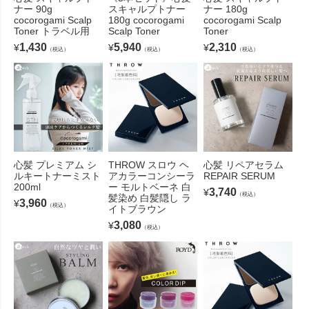
ナー 90g
スキャルプトナー
ナー 180g
cocorogami Scalp
180g cocorogami
cocorogami Scalp
Toner トラベル用
Scalp Toner
Toner
1,430
5,940
2,310
¥
¥
¥
（税込）
（税込）
（税込）
心髪 プレミアム シ
THROW スロウ ヘ
心髪 リペアセラム
ルキートナーミスト
アカラーコンシーラ
REPAIR SERUM
200ml
ー モルトベーネ 白
3,740
¥
（税込）
髪染め 白髪隠し ラ
3,960
¥
（税込）
イトブラウン
3,080
¥
（税込）