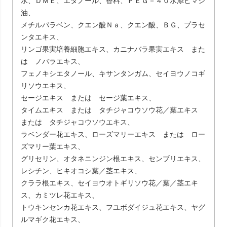
水、ＤＭＥ、エタノール、香料、ＰＥＧ－４０水添ヒマシ
油、
メチルパラベン、クエン酸Ｎａ、クエン酸、ＢＧ、プラセ
ンタエキス、
リンゴ果実培養細胞エキス、カニナバラ果実エキス また
は ノバラエキス、
フェノキシエタノール、キサンタンガム、セイヨウノコギ
リソウエキス、
セージエキス または セージ葉エキス、
タイムエキス または タチジャコウソウ花／葉エキス
または タチジャコウソウエキス、
ラベンダー花エキス、ローズマリーエキス または ロー
ズマリー葉エキス、
グリセリン、オタネニンジン根エキス、センブリエキス、
レシチン、ヒキオコシ葉／茎エキス、
クララ根エキス、セイヨウオトギリソウ花／葉／茎エキ
ス、カミツレ花エキス、
トウキンセンカ花エキス、フユボダイジュ花エキス、ヤグ
ルマギク花エキス、