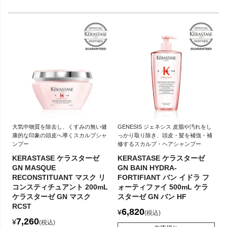
大気中物質を除去し、くすみの無い健
GENESIS ジェネシス 皮脂や汚れをし
康的な印象の頭皮へ導くスカルプシャ
っかり取り除き、頭皮・髪を補強・補
ンプー
修するスカルプ・ヘアシャンプー
KERASTASE ケラスターゼ
KERASTASE ケラスターゼ
GN MASQUE
GN BAIN HYDRA-
RECONSTITUANT マスク リ
FORTIFIANT バン イドラ フ
コンスティチュアント 200mL
ォーティファイ 500mL ケラ
ケラスターゼ GN マスク
スターゼ GN バン HF
RCST
6,820
¥
税込
7,260
¥
税込