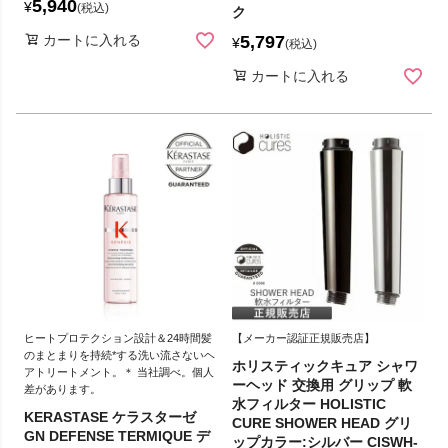
5,940
¥
税込
ク
カートに入れる
5,797
¥
税込
カートに入れる
ヒートプロテクション設計＆24時間髪
【メーカー認証正規販売店】
のまとまりを持続*する洗い流さないヘ
ホリスティックキュア シャワ
アトリートメント。＊ 当社調べ。個人
ーヘッド 交換用 グリップ 軟
差があります。
水フィルター HOLISTIC
KERASTASE ケラスターゼ
CURE SHOWER HEAD グリ
GN DEFENSE TERMIQUE デ
ップカラー:シルバー CISWH-