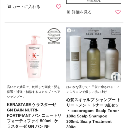
在庫切れ
カートに入れる
詳細を見る
高いケア効果で、乾燥した頭皮・髪を
ほのかな香りで１日髪に癒される！ノ
保護・補強・補修するスカルプ・ヘア
ンシリコンで優しい洗い上げ
シャンプー。
心髪スキャルプ シャンプー ト
KERASTASE ケラスターゼ
リートメント トナー 3点セッ
GN BAIN NUTRI-
ト cocorogami Scalp Toner
FORTIFIANT バン ニュートリ
180g Scalp Shampoo
フォーティファイ 500mL ケ
300mL Scalp Treatment
ラスターゼ GN バン NF
300g