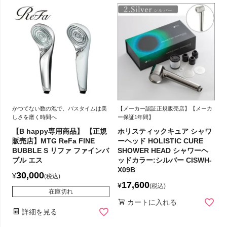
かつてない数の泡で、バスタイムは美
【メーカー認証正規販売店】【メーカ
しさを磨く時間へ
ー保証1年間】
【B happy専用商品】 【正規
ホリスティックキュア シャワ
販売店】MTG ReFa FINE
ーヘッド HOLISTIC CURE
BUBBLE S リファ ファインバ
SHOWER HEAD シャワーヘ
ブル エス
ッドカラー:シルバー CISWH-
X09B
30,000
¥
税込
17,600
¥
税込
在庫切れ
カートに入れる
詳細を見る