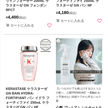
リインフォーサー 200mL ケ
フォーティファイ 250mL ケ
ラスターゼ GN フォンダン
ラスターゼ GN バン NF
RFCT
4,180
¥
税込
4,400
¥
税込
カートに入れる
カートに入れる
KERASTASE ケラスターゼ
【いつものケアを格上げするひとつ上
の私へ、心髪PREMIUM】一度触れる
GN BAIN HYDRA-
と手放せない頭皮ケアから作るシルク
FORTIFIANT バン イドラ フ
髪
ォーティファイ 250mL ケラ
スターゼ GN バン HF
心髪 プレミアム シルキートナ