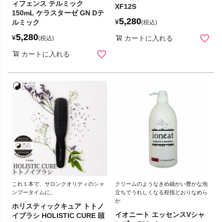
ィフェンス テルミック
XF12S
150mL ケラスターゼ GN Dテ
5,280
¥
ルミック
税込
5,280
¥
カートに入れる
税込
カートに入れる
これ１本で、サロンクオリティのシャ
クリームのようなきめ細かい豊かな泡
ンプータイムに。
立ちでうれしくなる程指どおりなめら
か
ホリスティックキュア トトノ
イオニート エッセンスVシャ
イブラシ HOLISTIC CURE 頭