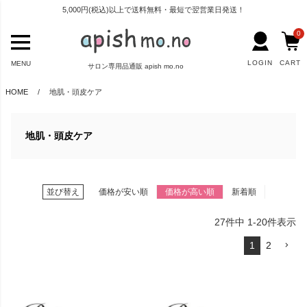
5,000円(税込)以上で送料無料・最短で翌営業日発送！
0
LOGIN
CART
MENU
サロン専用品通販 apish mo.no
HOME
地肌・頭皮ケア
地肌・頭皮ケア
並び替え
価格が安い順
価格が高い順
新着順
27
件中
1
-
20
件表示
1
2