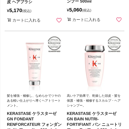
ンプー 500ml
皮 ヘアブラシ
5,060
5,170
¥
¥
税込
税込
カートに入れる
カートに入れる
髪を補強・補修し、なめらかでツヤの
高いケア効果で、乾燥した頭皮・髪を
ある軽い仕上がりへ導くヘアトリート
保護・補強・補修するスカルプ・ヘア
メント。
シャンプー。
KERASTASE ケラスターゼ
KERASTASE ケラスターゼ
GN FONDANT
GN BAIN NUTRI-
RENFORCATEUR フォンダン
FORTIFIANT バン ニュートリ