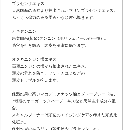
プラセンタエキス
天然国産の酒鮭より抽出されたマリンプラセンタエキス。
ふっくら弾力のある柔らかな頭皮へ導きます。
カキタンニン
果実由来(柿)のタンニン（ポリフェノールの一種）。
毛穴を引き締め、頭皮を清潔に保ちます。
オタネニンジン根エキス
高麗ニンジンの根から抽出されたエキス。
頭皮の荒れを防ぎ、フケ・カユミなどの
頭皮トラブルを抑えます。
保湿効果の高いマカデミアナッツ油とグレープシード油、
7種類のオーガニックハーブエキスなど天然由来成分を配
合。
スキャルプトナーは頭皮のエイジングケアを考えた頭皮用
化粧水。
保湿効果のあるリンゴ幹細胞やプラセンタエキス、