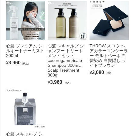
心髪 プレミアム シ
心髪 スキャルプ シ
THROW スロウ ヘ
ルキートナーミスト
ャンプー トリート
アカラーコンシーラ
200ml
メント セット
ー モルトベーネ 白
cocorogami Scalp
髪染め 白髪隠し ラ
3,960
¥
（税込）
Shampoo 300mL
イトブラウン
Scalp Treatment
3,080
¥
（税込）
300g
3,960
¥
（税込）
心髪 スキャルプ シ