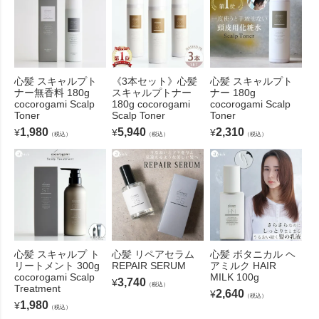
心髪 スキャルプト
《3本セット》心髪
心髪 スキャルプト
ナー無香料 180g
スキャルプトナー
ナー 180g
cocorogami Scalp
180g cocorogami
cocorogami Scalp
Toner
Scalp Toner
Toner
1,980
5,940
2,310
¥
¥
¥
（税込）
（税込）
（税込）
心髪 スキャルプ ト
心髪 リペアセラム
心髪 ボタニカル ヘ
リートメント 300g
REPAIR SERUM
アミルク HAIR
cocorogami Scalp
MILK 100g
3,740
¥
（税込）
Treatment
2,640
¥
（税込）
1,980
¥
（税込）