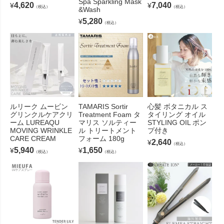
Spa Sparkling Mask
4,620
7,040
¥
¥
（税込）
（税込）
&Wash
5,280
¥
（税込）
ルリーク ムービン
TAMARIS Sortir
心髪 ボタニカル ス
グリンクルケアクリ
Treatment Foam タ
タイリング オイル
ーム LUREAQU
マリス ソルティー
STYLING OIL ポン
MOVING WRINKLE
ル トリートメント
プ付き
CARE CREAM
フォーム 180g
2,640
¥
（税込）
5,940
1,650
¥
¥
（税込）
（税込）