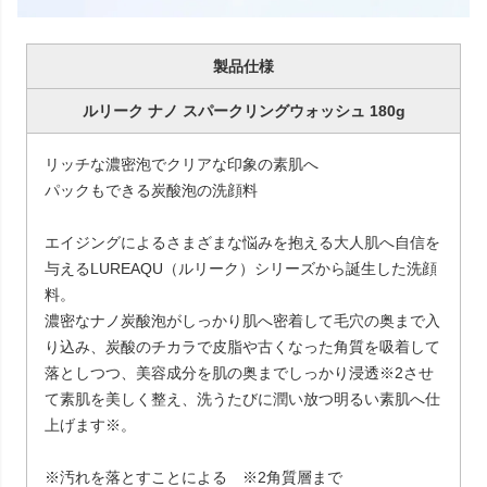
製品仕様
ルリーク ナノ スパークリングウォッシュ 180g
リッチな濃密泡でクリアな印象の素肌へ
パックもできる炭酸泡の洗顔料
エイジングによるさまざまな悩みを抱える大人肌へ自信を
与えるLUREAQU（ルリーク）シリーズから誕生した洗顔
料。
濃密なナノ炭酸泡がしっかり肌へ密着して毛穴の奥まで入
り込み、炭酸のチカラで皮脂や古くなった角質を吸着して
落としつつ、美容成分を肌の奥までしっかり浸透※2させ
て素肌を美しく整え、洗うたびに潤い放つ明るい素肌へ仕
上げます※。
※汚れを落とすことによる ※2角質層まで