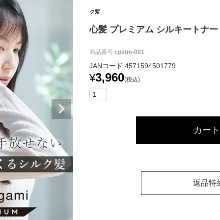
ク髪
心髪 プレミアム シルキートナーミ
商品番号
cpstm-001
JANコード
4571594501779
3,960
¥
税込
カート
返品特