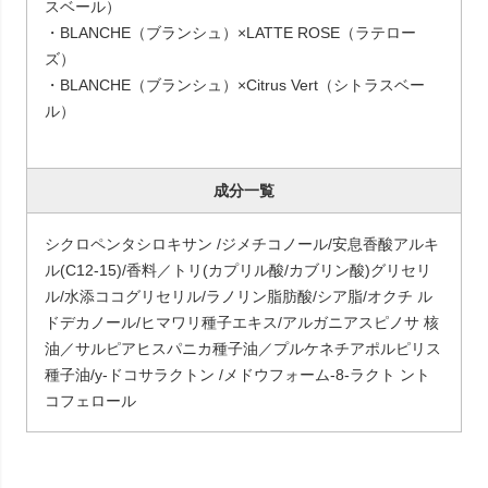
スベール）
・BLANCHE（ブランシュ）×LATTE ROSE（ラテロー
ズ）
・BLANCHE（ブランシュ）×Citrus Vert（シトラスベー
ル）
成分一覧
シクロペンタシロキサン /ジメチコノール/安息香酸アルキ
ル(C12-15)/香料／トリ(カプリル酸/カブリン酸)グリセリ
ル/水添ココグリセリル/ラノリン脂肪酸/シア脂/オクチ ル
ドデカノール/ヒマワリ種子エキス/アルガニアスピノサ 核
油／サルピアヒスパニカ種子油／プルケネチアポルピリス
種子油/y-ドコサラクトン /メドウフォーム-8-ラクト ント
コフェロール