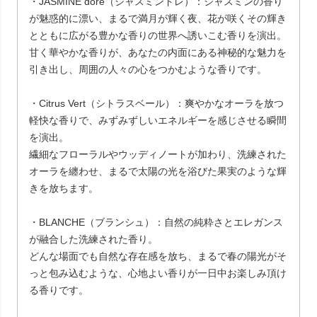
・JASMINE doré（ジャスミンドレ）：ジャスミンの香り
が魅惑的に漂い、まるで満月が輝く夜、花が咲くその輝き
とともに広がる豊かな香りの世界へ誘いこむ香りを演出。
甘く華やかな香りが、あなたの内面にある神秘的な魅力を
引き出し、周囲の人々の心をつかむような香りです。
・Citrus Vert（シトラスベール）：爽やかなオーラを放つ
軽快な香りで、みずみずしいエネルギーを感じさせる瞬間
を演出。
繊細なフローラルやウッディノートが加わり、洗練された
オーラを纏わせ、まるで太陽の光を浴びた果実のような輝
きを放ちます。
・BLANCHE（ブランシュ）：自然の純粋さとエレガンス
が融合した洗練された香り。
どんな場面でも自然な存在感を放ち、まるで春の陽光がそ
っと包み込むような、心地よい香りが一日中お楽しみ頂け
る香りです。