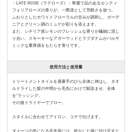
・LATE ROSE（ラテローズ）：華麗で品のあるセンティ
フォリアローズの香りが、一際凛として芳醇さを放つ。
ふわりとしたホワイトフローラルの甘みが調和し、ガーデ
ニアとグリーン調のミュゲが彩りを添えます。
また、シチリア産レモンのフレッシュな香りが繊細に混じ
り合い、スモーキーなアガーウッドとラブダナムがバルサ
ミックな重厚感をもたらす香りです。
使用方法と使用量
トリートメントオイルを適量手のひら全体に伸はし、タオ
ルドライした髪の中間から毛先にかけて馴染ませ、全体
を”ラッシング。
その後ドライヤーでブロー。
スタイルに合わせてアイロン、コテで仕げます。
ダメージの気になる毛先等には、乾かした後に付け足すと