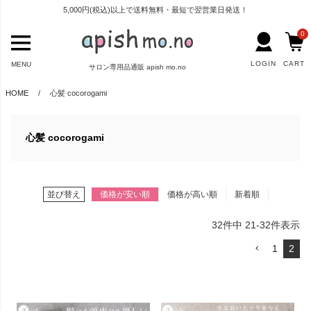
5,000円(税込)以上で送料無料・最短で翌営業日発送！
0
LOGIN
CART
MENU
サロン専用品通販 apish mo.no
HOME
心髪 cocorogami
心髪 cocorogami
並び替え
価格が安い順
価格が高い順
新着順
32
件中
21
-
32
件表示
1
2