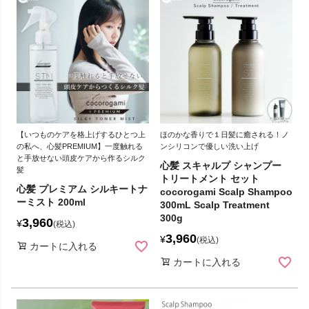
【いつものケアを格上げするひとつ上
ほのかな香りで１日髪に癒される！ノ
の私へ、心髪PREMIUM】一度触れる
ンシリコンで優しい洗い上げ
と手放せない頭皮ケアから作るシルク
心髪 スキャルプ シャンプー
髪
トリートメント セット
心髪 プレミアム シルキートナ
cocorogami Scalp Shampoo
ーミスト 200ml
300mL Scalp Treatment
300g
3,960
¥
税込
3,960
¥
税込
カートに入れる
カートに入れる