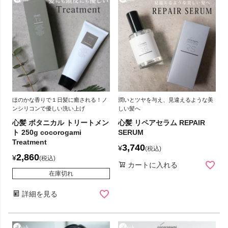
ほのかな香りで１日髪に癒される！ノ
潤いとツヤを与え、見違えるような美
ンシリコンで優しい洗い上げ
しい髪へ
心髪 ボタニカル トリートメン
心髪 リペアセラム REPAIR
ト 250g cocorogami
SERUM
Treatment
3,740
¥
税込
2,860
¥
税込
カートに入れる
在庫切れ
詳細を見る