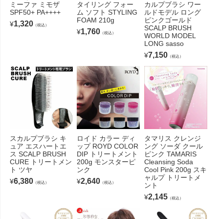
ミーファ ミモザ
タイリング フォー
カルプブラシ ワー
SPF50+ PA++++
ム ソフト STYLING
ルドモデル ロング
FOAM 210g
ピンクゴールド
1,320
¥
（税込）
SCALP BRUSH
1,760
¥
（税込）
WORLD MODEL
LONG sasso
7,150
¥
（税込）
スカルプブラシ キ
ロイド カラー ディ
タマリス クレンジ
ュア エスハートエ
ップ ROYD COLOR
ング ソーダ クール
ス SCALP BRUSH
DIP トリートメント
ピンク TAMARIS
CURE トリートメン
200g モンスターピ
Cleansing Soda
ト ツヤ
ンク
Cool Pink 200g スキ
ャルプ トリートメ
6,380
2,640
¥
¥
（税込）
（税込）
ント
2,145
¥
（税込）