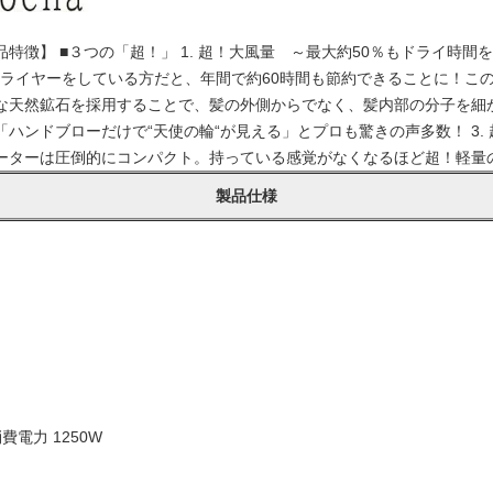
徴】 ■３つの「超！」 1. 超！大風量 ～最大約50％もドライ時間を
ドライヤーをしている方だと、年間で約60時間も節約できることに！この
殊な天然鉱石を採用することで、髪の外側からでなく、髪内部の分子を細
ハンドブローだけで“天使の輪“が見える」とプロも驚きの声多数！ 3. 
モーターは圧倒的にコンパクト。持っている感覚がなくなるほど超！軽量の
製品仕様
費電力 1250W