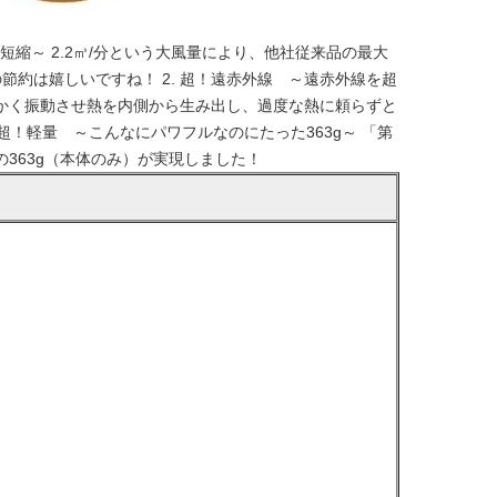
短縮～ 2.2㎥/分という大風量により、他社従来品の最大
節約は嬉しいですね！ 2. 超！遠赤外線 ～遠赤外線を超
かく振動させ熱を内側から生み出し、過度な熱に頼らずと
超！軽量 ～こんなにパワフルなのにたった363g～ 「第
363g（本体のみ）が実現しました！