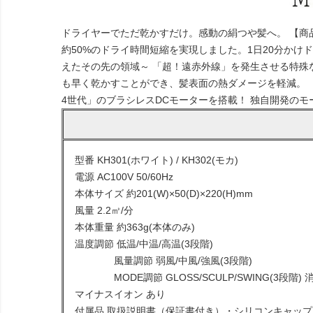
ドライヤーでただ乾かすだけ。感動の絹つや髪へ。 【商品特
約50%のドライ時間短縮を実現しました。1日20分かけ
えたその先の領域～ 「超！遠赤外線」を発生させる特
も早く乾かすことができ、髪表面の熱ダメージを軽減。 「
4世代」のブラシレスDCモーターを搭載！ 独自開発の
型番 KH301(ホワイト) / KH302(モカ)
電源 AC100V 50/60Hz
本体サイズ 約201(W)×50(D)×220(H)mm
風量 2.2㎥/分
本体重量 約363g(本体のみ)
温度調節 低温/中温/高温(3段階)
風量調節 弱風/中風/強風(3段階)
MODE調節 GLOSS/SCULP/SWING(3段階) 消
マイナスイオン あり
付属品 取扱説明書（保証書付き）・シリコンキャップ