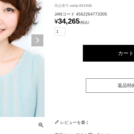
商品番号
oahp-0019db
JANコード
4562264773305
34,265
¥
税込
カート
返品特
レビューを書く