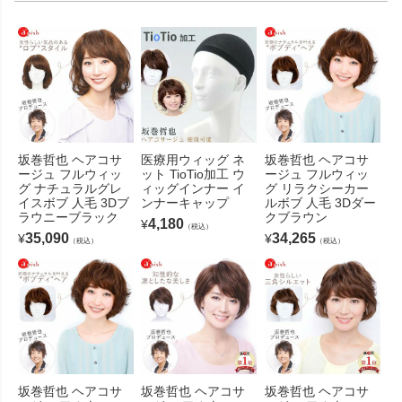
坂巻哲也 ヘアコサ
医療用ウィッグ ネ
坂巻哲也 ヘアコサ
ージュ フルウィッ
ット TioTio加工 ウ
ージュ フルウィッ
グ ナチュラルグレ
ィッグインナー イ
グ リラクシーカー
イスボブ 人毛 3Dブ
ンナーキャップ
ルボブ 人毛 3Dダー
ラウニーブラック
クブラウン
4,180
¥
（税込）
35,090
34,265
¥
¥
（税込）
（税込）
坂巻哲也 ヘアコサ
坂巻哲也 ヘアコサ
坂巻哲也 ヘアコサ