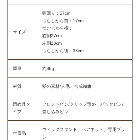
頭回り：57cm
つむじから前：17cm
つむじから横：
サイズ
右側27cm
左側28cm
つむじから後：33cm
重量
約85g
材質
髪の素材/人毛、合成繊維
留め具タ
フロントピン/クリップ留め バックピン/
イプ
差し込みピン
ウィッグスタンド、ヘアネット、専用ブラ
付属品
シ