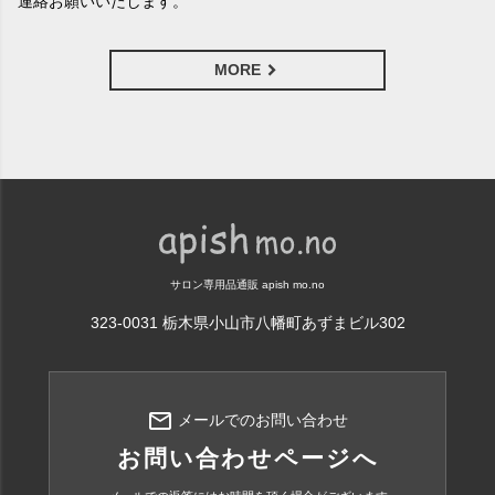
連絡お願いいたします。
MORE
サロン専用品通販 apish mo.no
323-0031 栃木県小山市八幡町あずまビル302
mail_outline
メールでのお問い合わせ
お問い合わせページへ