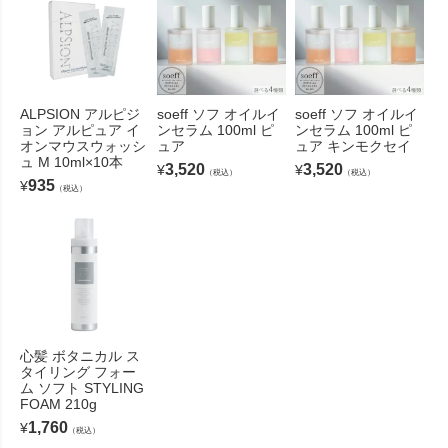
ALPSION アルピジ
soeff ソフ オイルイ
soeff ソフ オイルイ
ョン アルピュア イ
ンセラム 100ml ピ
ンセラム 100ml ピ
オンマウスウォッシ
ュア
ュア キンモクセイ
ュ M 10ml×10本
3,520
3,520
¥
¥
（税込）
（税込）
935
¥
（税込）
心髪 ボタニカル ス
タイリング フォー
ム ソフト STYLING
FOAM 210g
1,760
¥
（税込）