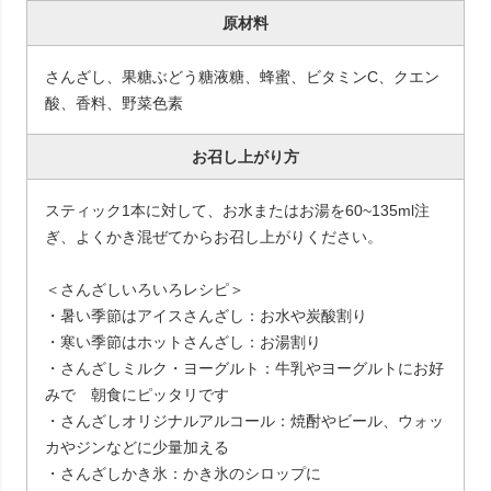
原材料
さんざし、果糖ぶどう糖液糖、蜂蜜、ビタミンC、クエン
酸、香料、野菜色素
お召し上がり方
スティック1本に対して、お水またはお湯を60~135ml注
ぎ、よくかき混ぜてからお召し上がりください。
＜さんざしいろいろレシピ＞
・暑い季節はアイスさんざし：お水や炭酸割り
・寒い季節はホットさんざし：お湯割り
・さんざしミルク・ヨーグルト：牛乳やヨーグルトにお好
みで 朝食にピッタリです
・さんざしオリジナルアルコール：焼酎やビール、ウォッ
カやジンなどに少量加える
・さんざしかき氷：かき氷のシロップに