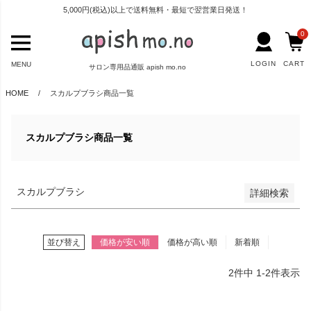
登録順
5,000円(税込)以上で送料無料・最短で翌営業日発送！
価格が安い順
0
価格が高い順
LOGIN
CART
MENU
サロン専用品通販 apish mo.no
優先度順
HOME
スカルプブラシ商品一覧
レビュー順
キーワードヒット順
スカルプブラシ商品一覧
検索
スカルプブラシ
詳細検索
並び替え
価格が安い順
価格が高い順
新着順
2
件中
1
-
2
件表示