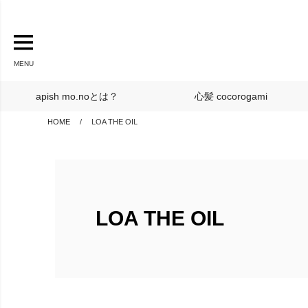
MENU
apish mo.noとは？
心髪 cocorogami
HOME
LOA THE OIL
LOA THE OIL