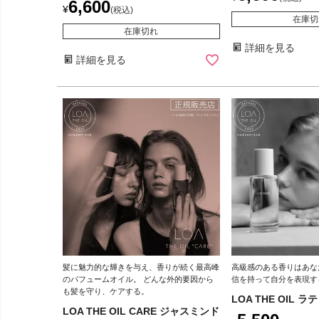
6,600
¥
税込
在庫切
在庫切れ
詳細を見る
詳細を見る
髪に魅力的な輝きを与え、香りが続く最高峰
高級感のある香りはあな
のパフュームオイル。 どんな外的要因から
信を持って自分を表現す
も髪を守り、ケアする。
LOA THE OIL ラ
LOA THE OIL CARE ジャスミンド