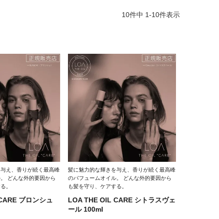
10
件中
1
-
10
件表示
を与え、香りが続く最高峰
髪に魅力的な輝きを与え、香りが続く最高峰
。 どんな外的要因から
のパフュームオイル。 どんな外的要因から
する。
も髪を守り、ケアする。
L CARE ブロンシュ
LOA THE OIL CARE シトラスヴェ
ール 100ml