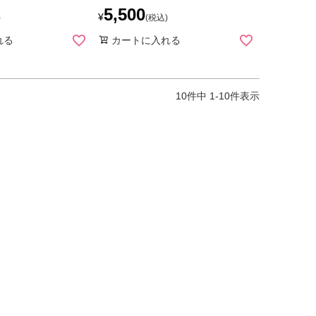
5,500
¥
税込
れる
カートに入れる
10
件中
1
-
10
件表示