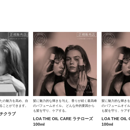
たの魅力を高め、自
髪に魅力的な輝きを与え、香りが続く最高峰
髪に魅力的な輝き
ることができます。
のパフュームオイル。 どんな外的要因から
のパフュームオイル
も髪を守り、ケアする。
も髪を守り、ケア
ビーチクラブ
LOA THE OIL CARE ラテローズ
LOA THE OI
】
100ml
100ml