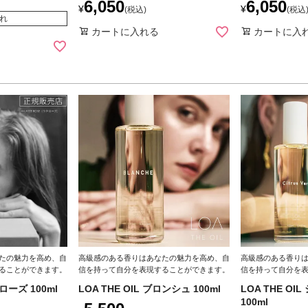
6,050
6,050
¥
¥
税込
税込
れ
カートに入れる
カートに入
たの魅力を高め、自
高級感のある香りはあなたの魅力を高め、自
高級感のある香り
ることができます。
信を持って自分を表現することができます。
信を持って自分を
テローズ 100ml
LOA THE OIL ブロンシュ 100ml
LOA THE O
100ml