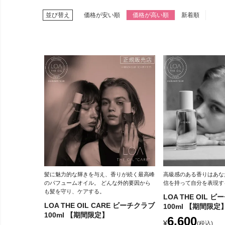
並び替え
価格が安い順
価格が高い順
新着順
髪に魅力的な輝きを与え、香りが続く最高峰
高級感のある香りはあな
のパフュームオイル。 どんな外的要因から
信を持って自分を表現す
も髪を守り、ケアする。
LOA THE OIL 
LOA THE OIL CARE ビーチクラブ
100ml 【期間限定
100ml 【期間限定】
6,600
¥
税込