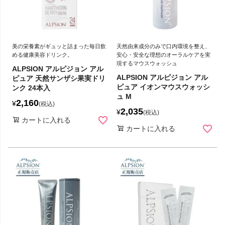
美の栄養素がギュッと詰まった毎日飲
天然由来成分のみで口内環境を整え、
める健康美容ドリンク。
安心・安全な理想のオーラルケアを実
現するマウスウォッシュ
ALPSION アルピジョン アル
ALPSION アルピジョン アル
ピュア 天然サンザシ果実ドリ
ピュア イオンマウスウォッシ
ンク 24本入
ュ M
2,160
¥
税込
2,035
¥
税込
カートに入れる
カートに入れる