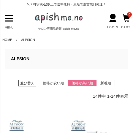
5,000円(税込)以上で送料無料・最短で翌営業日発送！
0
LOGIN
CART
MENU
サロン専用品通販 apish mo.no
HOME
ALPSION
ALPSION
並び替え
価格が安い順
価格が高い順
新着順
14
件中
1
-
14
件表示