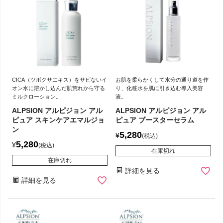
CICA（ツボクサエキス）をサビないイ
お肌を柔らかくして水分の通り道を作
オン水に溶かし込んだ肌荒れから守る
り、化粧水を肌に引き込む導入美容
ミルクローション。
液。
ALPSION アルピジョン アル
ALPSION アルピジョン アル
ピュア スキンケアエマルジョ
ピュア ブースターセラム
ン
5,280
¥
税込
5,280
¥
税込
在庫切れ
在庫切れ
詳細を見る
詳細を見る